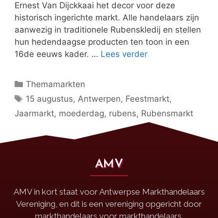
Ernest Van Dijckkaai het decor voor deze
historisch ingerichte markt. Alle handelaars zijn
aanwezig in traditionele Rubenskledij en stellen
hun hedendaagse producten ten toon in een
16de eeuws kader. …
Lees verder
Themamarkten
15 augustus
,
Antwerpen
,
Feestmarkt
,
Jaarmarkt
,
moederdag
,
rubens
,
Rubensmarkt
AMV
AMV in kort staat voor Antwerpse Markthandelaars
Vereniging, en dit is een vereniging opgericht door
markthandelaars voor markthandelaars.