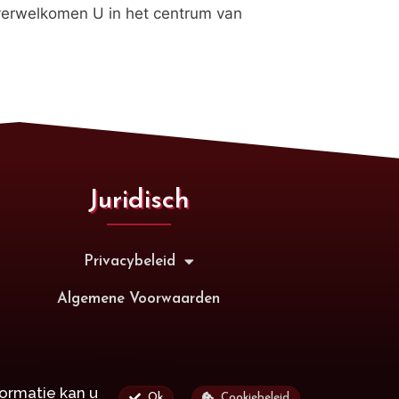
verwelkomen U in het centrum van
Juridisch
Privacybeleid
Algemene Voorwaarden
ormatie kan u
Ok
Cookiebeleid
ouden