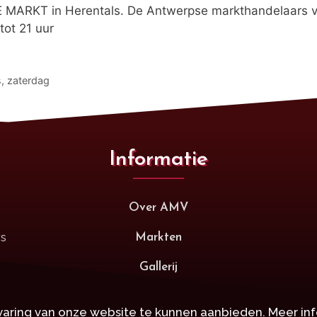
E MARKT in Herentals. De Antwerpse markthandelaars 
tot 21 uur
s
,
zaterdag
Informatie
Over AMV
rs
Markten
Gallerij
aring van onze website te kunnen aanbieden. Meer inf
right © 2021 • Antwerpse Markten Vereniging • VZW • Alle Rechten Voorbeh