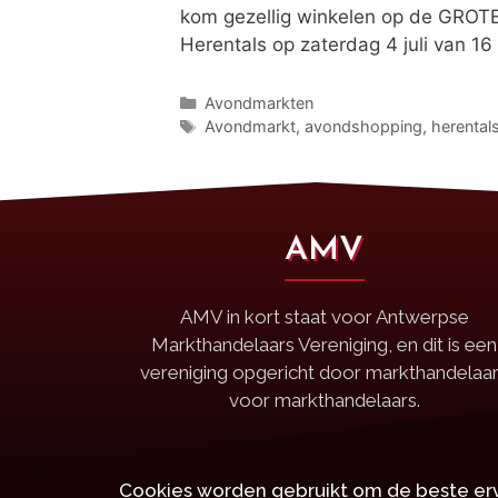
kom gezellig winkelen op de GROT
Herentals op zaterdag 4 juli van 16 
Avondmarkten
Avondmarkt
,
avondshopping
,
herental
AMV
AMV in kort staat voor Antwerpse
Markthandelaars Vereniging, en dit is een
vereniging opgericht door markthandelaa
voor markthandelaars.
Cookies worden gebruikt om de beste erv
Copy