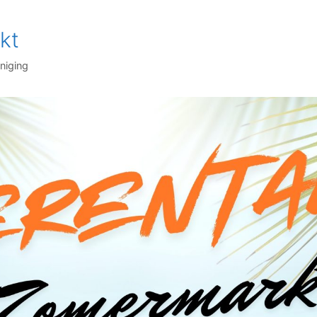
kt
niging