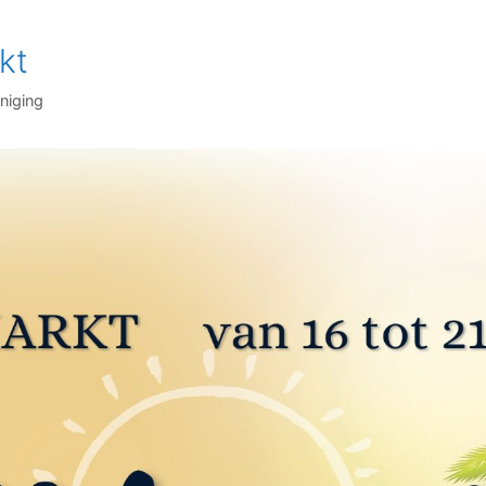
kt
niging