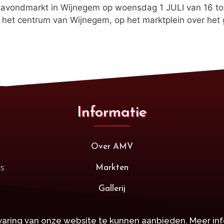
e avondmarkt in Wijnegem op woensdag 1 JULI van 16 to
het centrum van Wijnegem, op het marktplein over het
Informatie
Over AMV
rs
Markten
Gallerij
aring van onze website te kunnen aanbieden. Meer inf
right © 2021 • Antwerpse Markten Vereniging • VZW • Alle Rechten Voorbeh