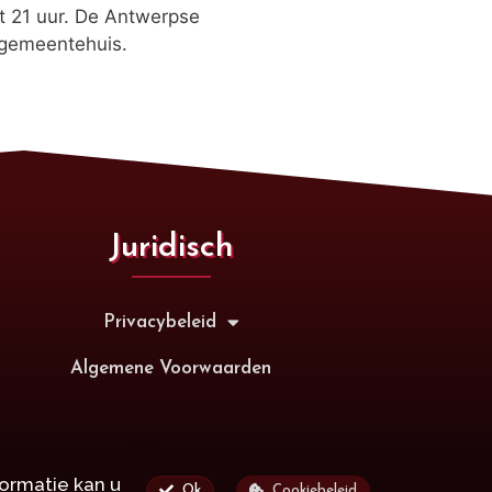
t 21 uur. De Antwerpse
 gemeentehuis.
Juridisch
Privacybeleid
Algemene Voorwaarden
ormatie kan u
Ok
Cookiebeleid
ouden