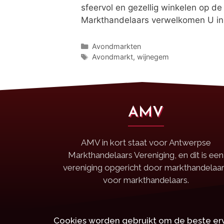
sfeervol en gezellig winkelen op d
Markthandelaars verwelkomen U in 
Avondmarkten
Avondmarkt
,
wijnegem
AMV
AMV in kort staat voor Antwerpse
Markthandelaars Vereniging, en dit is een
vereniging opgericht door markthandelaa
voor markthandelaars.
Cookies worden gebruikt om de beste erv
Copy