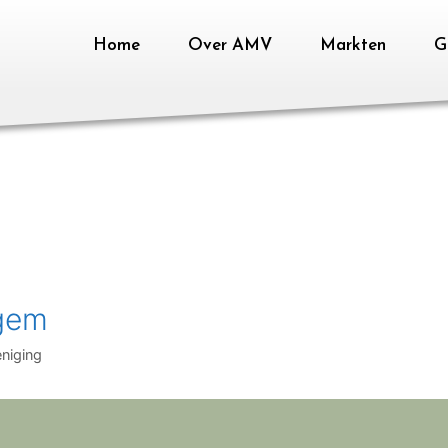
Home
Over AMV
Markten
Ga
egem
niging